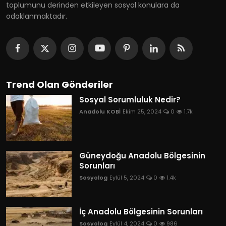
toplumunu derinden etkileyen sosyal konulara da
odaklanmaktadır.
Trend Olan Gönderiler
Sosyal Sorumluluk Nedir?
Anadolu KOBİ
Ekim 25, 2024
0
1.7k
Güneydoğu Anadolu Bölgesinin
Sorunları
Sosyolog
Eylül 5, 2024
0
1.4k
İç Anadolu Bölgesinin Sorunları
Sosyolog
Eylül 4, 2024
0
986