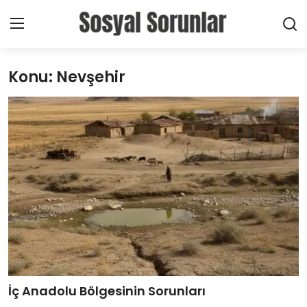
Konu: Nevşehir
Giriş Yap
Kayıt Ol
Ana Sayfa
Haberler
Toplumsal
Bireysel
Sektörel
Yerel
İç Anadolu Bölgesinin Sorunları