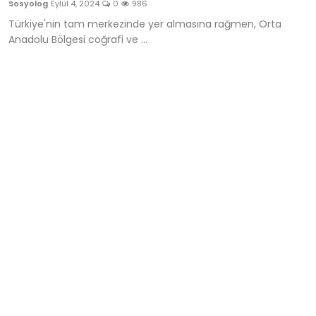
Sosyolog
Eylül 4, 2024
0
986
Siyasi
Türkiye'nin tam merkezinde yer almasına rağmen, Orta
Anadolu Bölgesi coğrafi ve ...
Çevresel
Hakkımızda
Bize Ulaşın