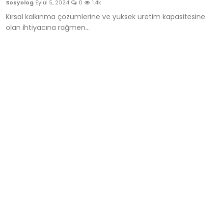
Sosyolog
Eylül 5, 2024
0
1.4k
Siyasi
Kırsal kalkınma çözümlerine ve yüksek üretim kapasitesine
olan ihtiyacına rağmen...
Çevresel
Hakkımızda
Bize Ulaşın