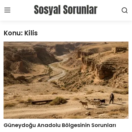
Konu: Kilis
Giriş Yap
Kayıt Ol
Ana Sayfa
Haberler
Toplumsal
Bireysel
Sektörel
Yerel
Güneydoğu Anadolu Bölgesinin Sorunları