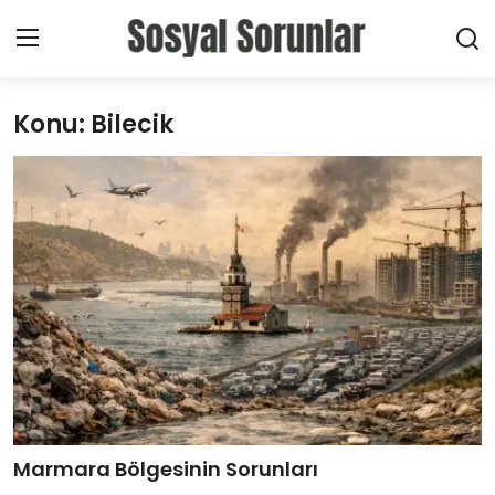
Konu: Bilecik
Giriş Yap
Kayıt Ol
Ana Sayfa
Haberler
Toplumsal
Bireysel
Sektörel
Yerel
Marmara Bölgesinin Sorunları