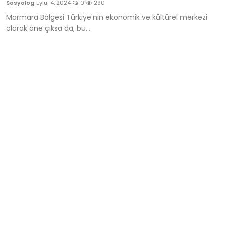
Sosyolog
Eylül 4, 2024
0
290
Siyasi
Marmara Bölgesi Türkiye'nin ekonomik ve kültürel merkezi
olarak öne çıksa da, bu...
Çevresel
Hakkımızda
Bize Ulaşın